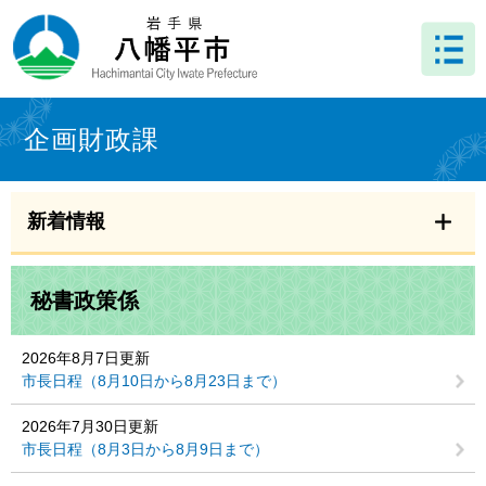
ペ
メ
ー
ニ
ジ
ュ
の
ー
先
を
本
頭
飛
文
企画財政課
で
ば
す
し
。
て
本
新着情報
文
へ
秘書政策係
2026年8月7日更新
市長日程（8月10日から8月23日まで）
2026年7月30日更新
市長日程（8月3日から8月9日まで）