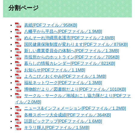
分割ページ
表紙[PDFファイル／958KB]
八幡平から平昌へ[PDFファイル／1.9MB]
めんそーれ沖縄県名護市[PDFファイル／2.6MB]
国民健康保険制度が変わります[PDFファイル／876KB]
新しい農業委員会の体制へ[PDFファイル／1.3MB]
市役所からのホットライン[PDFファイル／705KB]
暮らしの情報カレンダー[PDFファイル／821KB]
お知らせ[PDFファイル／1.1MB]
よろこび／おくやみ[PDFファイル／1.3MB]
福祉ネットワーク[PDFファイル／1.3MB]
博物館だより／図書館だより[PDFファイル／1010KB]
サークル・サークル／地域おこし協力隊だより[PDFファ
イル／2.0MB]
ニュース&インフォメーション[PDFファイル／1.2MB]
各種スポーツ大会成績[PDFファイル／364KB]
話題ピックアップ[PDFファイル／1.6MB]
キラリ輝人[PDFファイル／1.5MB]