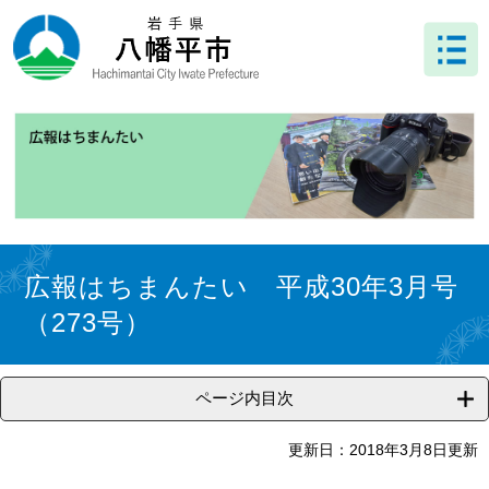
ペ
メ
ー
ニ
ジ
ュ
の
ー
先
を
頭
飛
で
ば
す
し
。
て
本
文
本
へ
文
広報はちまんたい 平成30年3月号
（273号）
ページ内目次
更新日：2018年3月8日更新