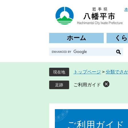
ペ
メ
ー
ニ
ジ
ュ
の
ー
先
を
ホーム
くら
頭
飛
で
ば
G
す
し
o
。
て
o
本
g
文
トップページ
>
分類でさ
現在地
l
へ
e
ご利用ガイド
カ
ス
タ
ム
本
検
文
索
ご利用ガイド