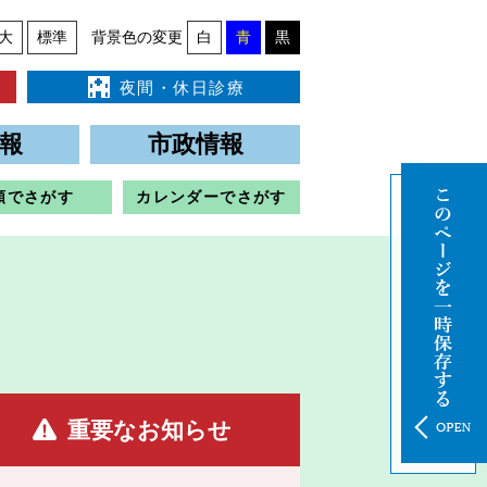
大
標準
背景色の変更
白
青
黒
夜間・休日診療
報
市政情報
類でさがす
カレンダーでさがす
重要なお知らせ