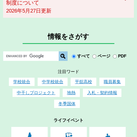
制度について
2026年5月27日更新
情報をさがす
G
すべて
ページ
PDF
o
o
注目ワード
g
l
学校統合
中学校統合
平舘高校
職員募集
e
中干しプロジェクト
地熱
入札・契約情報
カ
ス
冬季国体
タ
ム
検
ライフイベント
索