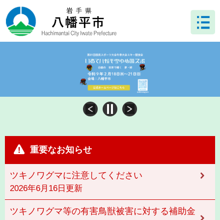
ペ
メ
ー
ニ
ジ
ュ
の
ー
先
を
頭
飛
で
ば
す
し
。
て
本
文
へ
本
文
重要なお知らせ
ツキノワグマに注意してください
2026年6月16日更新
ツキノワグマ等の有害鳥獣被害に対する補助金