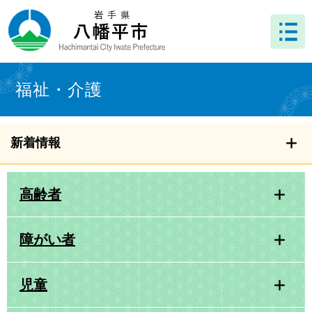
ペ
メ
ー
ニ
ジ
ュ
の
ー
先
を
本
頭
飛
文
福祉・介護
で
ば
す
し
。
て
本
新着情報
文
へ
高齢者
障がい者
児童