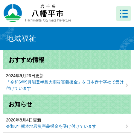
ペ
メ
ー
ニ
ジ
ュ
の
ー
先
を
本
頭
飛
文
地域福祉
で
ば
す
し
。
て
おすすめ情報
本
文
へ
2024年9月26日更新
「令和6年9月能登半島大雨災害義援金」を日本赤十字社で受け
付けています
お知らせ
2026年8月4日更新
令和8年熊本地震災害義援金を受け付けています