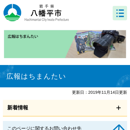
ペ
メ
ー
ニ
ジ
ュ
の
ー
先
を
頭
飛
で
ば
す
し
。
て
本
文
本
へ
文
広報はちまんたい
更新日：2019年11月14日更新
新着情報
このページに関するお問い合わせ先