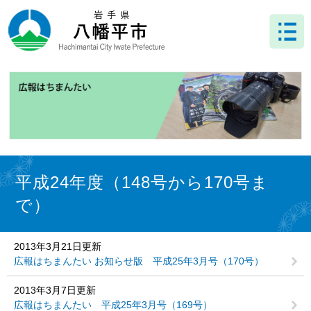
ペ
メ
ー
ニ
ジ
ュ
の
ー
先
を
頭
飛
で
ば
す
し
。
て
本
文
本
へ
文
平成24年度（148号から170号ま
で）
2013年3月21日更新
広報はちまんたい お知らせ版 平成25年3月号（170号）
2013年3月7日更新
広報はちまんたい 平成25年3月号（169号）