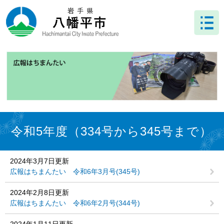
ペ
メ
ー
ニ
ジ
ュ
の
ー
先
を
頭
飛
で
ば
す
し
。
て
本
文
本
へ
文
令和5年度（334号から345号まで）
2024年3月7日更新
広報はちまんたい 令和6年3月号(345号)
2024年2月8日更新
広報はちまんたい 令和6年2月号(344号)
2024年1月11日更新