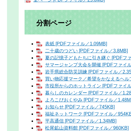
分割ページ
表紙 [PDFファイル／1.09MB]
二十歳のつどい [PDFファイル／3.8MB]
夏の記憶子どもたちに引き継ぐ [PDFファイ
サマージャンプ大会を開催 [PDFファイル／
岩手県総合防災訓練 [PDFファイル／2.35
買い物応援マーク／希望をかなえるヘルプカー
市役所からのホットライン [PDFファイル／
暮らしのカレンダー [PDFファイル／1.28
よろこびおくやみ [PDFファイル／1.48M
お知らせ [PDFファイル／745KB]
福祉ネットワーク [PDFファイル／954KB
平高通信 [PDFファイル／1.34MB]
松尾鉱山資料館 [PDFファイル／960KB]