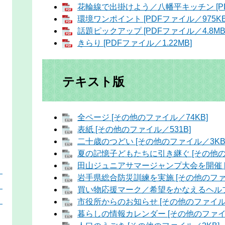
花輪線で出掛けよう／八幡平キッチン [PDF
環境ワンポイント [PDFファイル／975KB
話題ピックアップ [PDFファイル／4.8MB
きらり [PDFファイル／1.22MB]
テキスト版
全ページ [その他のファイル／74KB]
表紙 [その他のファイル／531B]
二十歳のつどい [その他のファイル／3KB
夏の記憶子どもたちに引き継ぐ [その他のフ
田山ジュニアサマージャンプ大会を開催 [
）
岩手県総合防災訓練を実施 [その他のファ
）
買い物応援マーク／希望をかなえるヘルプカ
）
市役所からのお知らせ [その他のファイル／
暮らしの情報カレンダー [その他のファイル