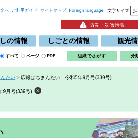
本文へ
ご利用ガイド
サイトマップ
Foreign language
文字サイズ
拡
防災・災害情報
しの情報
しごとの情報
観光情
すべて
ページ
PDF
組織でさがす
分
まんたい
>
広報はちまんたい 令和5年9月号(339号)
月号(339号)