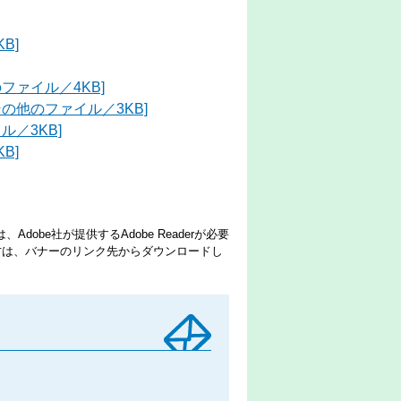
B]
ファイル／4KB]
の他のファイル／3KB]
／3KB]
B]
dobe社が提供するAdobe Readerが必要
でない方は、バナーのリンク先からダウンロードし