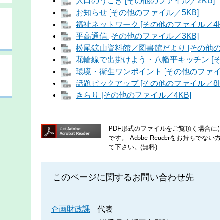
人口のうごき [その他のファイル／2KB]
お知らせ [その他のファイル／5KB]
福祉ネットワーク [その他のファイル／4K
平高通信 [その他のファイル／3KB]
松尾鉱山資料館／図書館だより [その他の
花輪線で出掛けよう・八幡平キッチン [そ
環境・衛生ワンポイント [その他のファイル
話題ピックアップ [その他のファイル／8K
きらり [その他のファイル／4KB]
PDF形式のファイルをご覧頂く場合には、A
です。
Adobe Readerをお持ち
て下さい。(無料)
このページに関するお問い合わせ先
企画財政課
代表