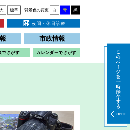
大
標準
背景色の変更
白
青
黒
夜間・休日診療
報
市政情報
類でさがす
カレンダーでさがす