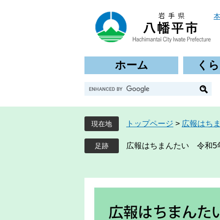
ペ
メ
ー
ニ
ジ
ュ
の
ー
先
を
ホーム
くら
頭
飛
で
ば
G
す
し
o
。
て
o
本
g
文
トップページ
>
広報はち
現在地
l
へ
e
広報はちまんたい 令和5年9
カ
ス
タ
ム
検
索