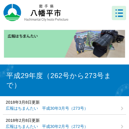
ペ
メ
ー
ニ
ジ
ュ
の
ー
先
を
頭
飛
で
ば
す
し
。
て
本
文
本
へ
文
平成29年度（262号から273号ま
で）
2018年3月8日更新
広報はちまんたい 平成30年3月号（273号）
2018年2月8日更新
広報はちまんたい 平成30年2月号（272号）