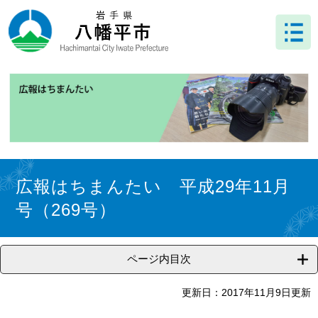
ペ
メ
ー
ニ
ジ
ュ
の
ー
先
を
頭
飛
で
ば
す
し
。
て
本
文
本
へ
文
広報はちまんたい 平成29年11月
号（269号）
ページ内目次
更新日：2017年11月9日更新