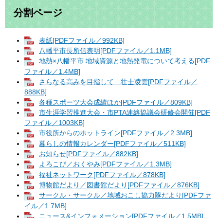
分割ページ
表紙[PDFファイル／992KB]
八幡平市長所信表明[PDFファイル／1.1MB]
地熱×八幡平市 地域資源と地熱発電について考える[PDF
ファイル／1.4MB]
さらなる高みを目指して 壮士凌雲[PDFファイル／
888KB]
各種スポーツ大会成績ほか[PDFファイル／809KB]
市生涯学習推進大会・市PTA連絡協議会研修会開催[PDF
ファイル／1003KB]
市役所からのホットライン[PDFファイル／2.3MB]
暮らしの情報カレンダー[PDFファイル／511KB]
お知らせ[PDFファイル／882KB]
よろこび／おくやみ[PDFファイル／1.3MB]
福祉ネットワーク[PDFファイル／878KB]
博物館だより／図書館だより[PDFファイル／876KB]
サークル・サークル／地域おこし協力隊だより[PDFファ
イル／1.7MB]
ニュース&インフォメーション[PDFファイル／1.5MB]