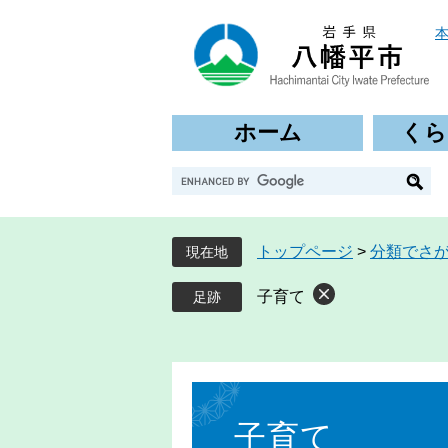
ペ
メ
ー
ニ
ジ
ュ
の
ー
先
を
ホーム
くら
頭
飛
で
ば
G
す
し
o
。
て
o
本
g
文
トップページ
>
分類でさ
現在地
l
へ
e
子育て
カ
ス
タ
ム
本
検
文
索
子育て