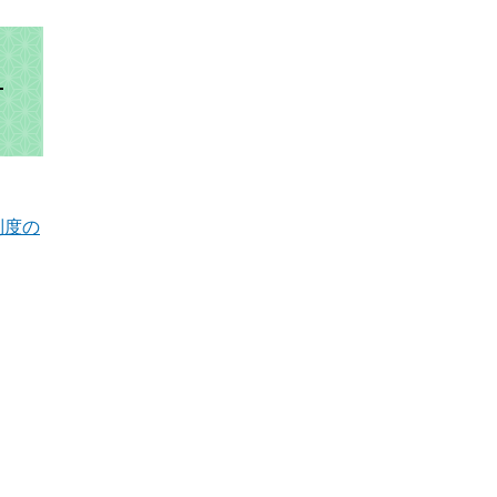
も
制度の