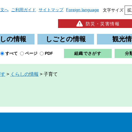
本文へ
ご利用ガイド
サイトマップ
Foreign language
文字サイズ
拡
防災・災害情報
しの情報
しごとの情報
観光情
すべて
ページ
PDF
組織でさがす
分
がす
>
くらしの情報
>
子育て