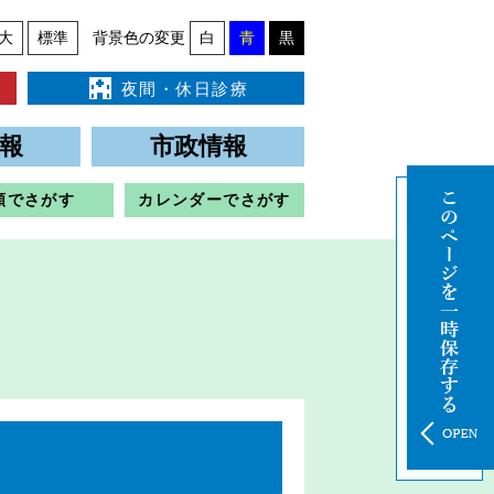
大
標準
背景色の変更
白
青
黒
夜間・休日診療
報
市政情報
類でさがす
カレンダーでさがす