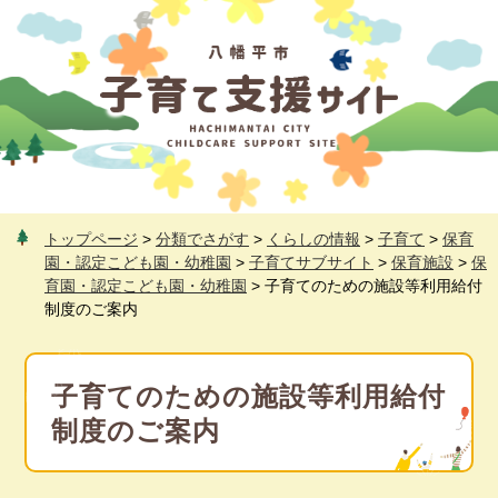
ペ
メ
ー
ニ
ジ
ュ
の
ー
先
を
頭
飛
で
ば
す
し
。
て
本
トップページ
>
分類でさがす
>
くらしの情報
>
子育て
>
保育
文
園・認定こども園・幼稚園
>
子育てサブサイト
>
保育施設
>
保
へ
育園・認定こども園・幼稚園
>
子育てのための施設等利用給付
制度のご案内
本
文
子育てのための施設等利用給付
制度のご案内