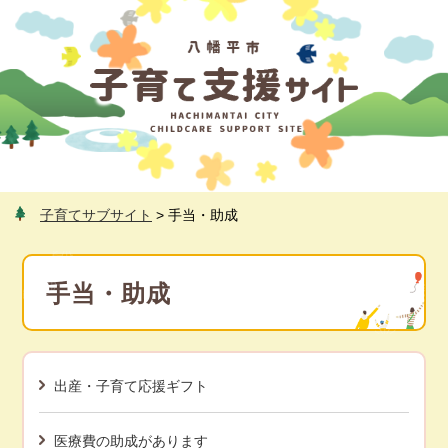
ペ
メ
ー
ニ
ジ
ュ
の
ー
先
を
頭
飛
で
ば
す
し
。
て
本
子育てサブサイト
>
手当・助成
文
へ
本
文
手当・助成
出産・子育て応援ギフト
医療費の助成があります