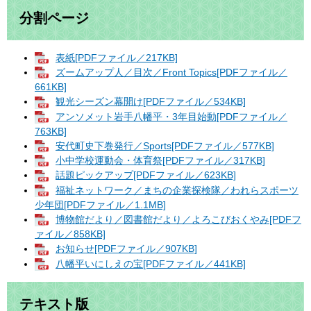
分割ページ
表紙[PDFファイル／217KB]
ズームアップ人／目次／Front Topics[PDFファイル／
661KB]
観光シーズン幕開け[PDFファイル／534KB]
アンソメット岩手八幡平・3年目始動[PDFファイル／
763KB]
安代町史下巻発行／Sports[PDFファイル／577KB]
小中学校運動会・体育祭[PDFファイル／317KB]
話題ピックアップ[PDFファイル／623KB]
福祉ネットワーク／まちの企業探検隊／われらスポーツ
少年団[PDFファイル／1.1MB]
博物館だより／図書館だより／よろこびおくやみ[PDFフ
ァイル／858KB]
お知らせ[PDFファイル／907KB]
八幡平いにしえの宝[PDFファイル／441KB]
テキスト版