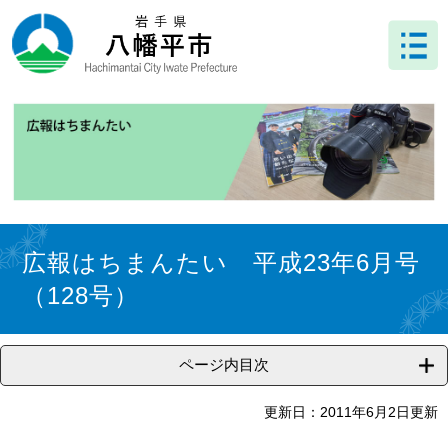
ペ
メ
ー
ニ
ジ
ュ
の
ー
先
を
頭
飛
で
ば
す
し
。
て
本
文
本
へ
文
広報はちまんたい 平成23年6月号
（128号）
ページ内目次
更新日：2011年6月2日更新