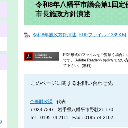
令和8年八幡平市議会第1回定
市長施政方針演述
令和8年施政方針演述 [PDFファイル／339KB]
PDF形式のファイルをご覧頂く場合には、A
です。
Adobe Readerをお持ち
て下さい。(無料)
このページに関するお問い合わせ先
企画財政課
代表
〒028-7397
岩手県八幡平市野駄21-170
Tel：0195-74-2111
Fax：0195-74-2102
覧