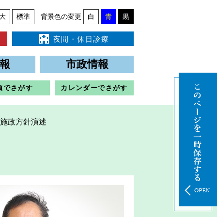
大
標準
背景色の変更
白
青
黒
夜間・休日診療
報
市政情報
類でさがす
カレンダーでさがす
年施政方針演述