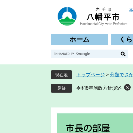
ペ
メ
ー
ニ
ジ
ュ
の
ー
先
を
ホーム
くら
頭
飛
で
ば
G
す
し
o
。
て
o
本
g
文
トップページ
>
分類でさ
現在地
l
へ
e
令和8年施政方針演述
カ
ス
タ
ム
検
索