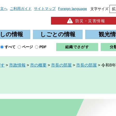
本文へ
ご利用ガイド
サイトマップ
Foreign language
文字サイズ
拡
防災・災害情報
しの情報
しごとの情報
観光情
すべて
ページ
PDF
組織でさがす
分
がす
>
市政情報
>
市の概要
>
市長の部屋
>
市長の部屋
>
令和8