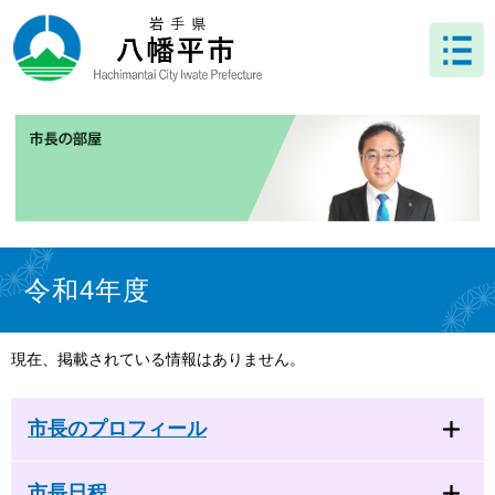
ペ
メ
ー
ニ
ジ
ュ
の
ー
先
を
頭
飛
で
ば
す
し
。
て
本
文
本
へ
文
令和4年度
現在、掲載されている情報はありません。
市長のプロフィール
市長日程