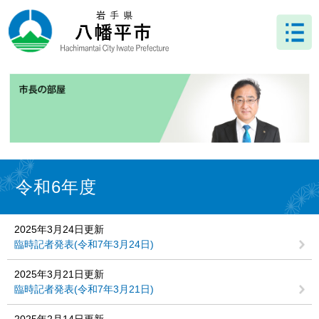
ペ
メ
ー
ニ
ジ
ュ
の
ー
先
を
頭
飛
で
ば
す
し
。
て
本
文
本
へ
文
令和6年度
2025年3月24日更新
臨時記者発表(令和7年3月24日)
2025年3月21日更新
臨時記者発表(令和7年3月21日)
2025年2月14日更新