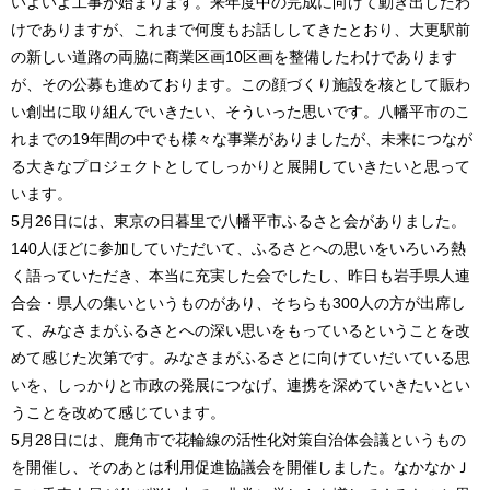
いよいよ工事が始まります。来年度中の完成に向けて動き出したわ
けでありますが、これまで何度もお話ししてきたとおり、大更駅前
の新しい道路の両脇に商業区画10区画を整備したわけであります
が、その公募も進めております。この顔づくり施設を核として賑わ
い創出に取り組んでいきたい、そういった思いです。八幡平市のこ
れまでの19年間の中でも様々な事業がありましたが、未来につなが
る大きなプロジェクトとしてしっかりと展開していきたいと思って
います。
5月26日には、東京の日暮里で八幡平市ふるさと会がありました。
140人ほどに参加していただいて、ふるさとへの思いをいろいろ熱
く語っていただき、本当に充実した会でしたし、昨日も岩手県人連
合会・県人の集いというものがあり、そちらも300人の方が出席し
て、みなさまがふるさとへの深い思いをもっているということを改
めて感じた次第です。みなさまがふるさとに向けていだいている思
いを、しっかりと市政の発展につなげ、連携を深めていきたいとい
うことを改めて感じています。
5月28日には、鹿角市で花輪線の活性化対策自治体会議というもの
を開催し、そのあとは利用促進協議会を開催しました。なかなかＪ