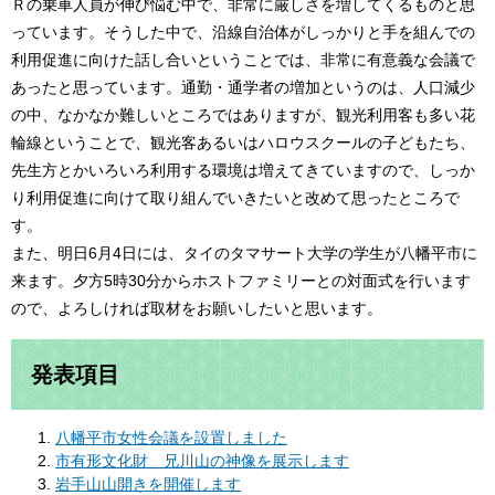
Ｒの乗車人員が伸び悩む中で、非常に厳しさを増してくるものと思
っています。そうした中で、沿線自治体がしっかりと手を組んでの
利用促進に向けた話し合いということでは、非常に有意義な会議で
あったと思っています。通勤・通学者の増加というのは、人口減少
の中、なかなか難しいところではありますが、観光利用客も多い花
輪線ということで、観光客あるいはハロウスクールの子どもたち、
先生方とかいろいろ利用する環境は増えてきていますので、しっか
り利用促進に向けて取り組んでいきたいと改めて思ったところで
す。
また、明日6月4日には、タイのタマサート大学の学生が八幡平市に
来ます。夕方5時30分からホストファミリーとの対面式を行います
ので、よろしければ取材をお願いしたいと思います。​​
発表項目
​八幡平市女性会議を設置しました
​市有形文化財 兄川山の神像を展示します​
岩手山山開きを開催します