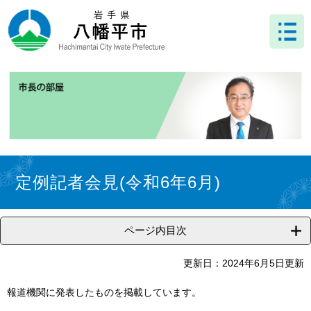
ペ
メ
ー
ニ
ジ
ュ
の
ー
先
を
頭
飛
で
ば
す
し
。
て
本
文
本
へ
文
定例記者会見(令和6年6月)
ページ内目次
更新日：2024年6月5日更新
報道機関に発表したものを掲載しています。