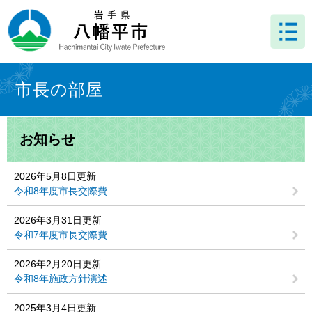
ペ
メ
ー
ニ
ジ
ュ
の
ー
先
を
本
頭
飛
文
市長の部屋
で
ば
す
し
。
て
お知らせ
本
文
へ
2026年5月8日更新
令和8年度市長交際費
2026年3月31日更新
令和7年度市長交際費
2026年2月20日更新
令和8年施政方針演述
2025年3月4日更新