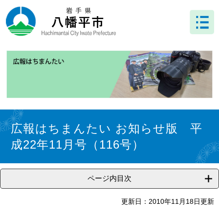
ペ
メ
ー
ニ
ジ
ュ
の
ー
先
を
頭
飛
で
ば
す
し
。
て
本
文
本
へ
文
広報はちまんたい お知らせ版 平
成22年11月号（116号）
ページ内目次
更新日：2010年11月18日更新