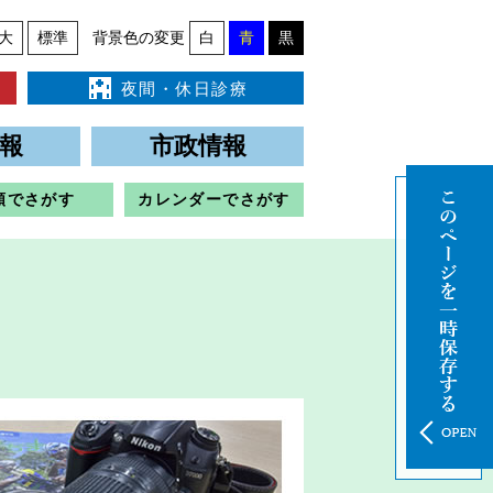
大
標準
背景色の変更
白
青
黒
夜間・休日診療
報
市政情報
類でさがす
カレンダーでさがす