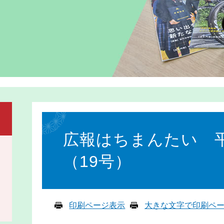
本
文
広報はちまんたい 平
（19号）
印刷ページ表示
大きな文字で印刷ペ