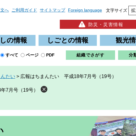
本文へ
ご利用ガイド
サイトマップ
Foreign language
文字サイズ
拡
防災・災害情報
しの情報
しごとの情報
観光情
すべて
ページ
PDF
組織でさがす
分
まんたい
>
広報はちまんたい 平成18年7月号（19号）
年7月号（19号）