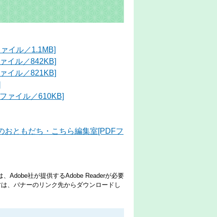
イル／1.1MB]
イル／842KB]
イル／821KB]
]
ァイル／610KB]
おともだち・こちら編集室[PDFフ
dobe社が提供するAdobe Readerが必要
でない方は、バナーのリンク先からダウンロードし