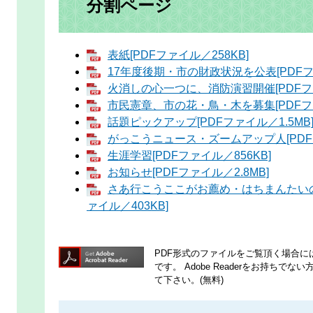
分割ページ
表紙[PDFファイル／258KB]
17年度後期・市の財政状況を公表[PDFファ
火消しの心一つに、消防演習開催[PDFファ
市民憲章、市の花・鳥・木を募集[PDFファ
話題ピックアップ[PDFファイル／1.5MB
がっこうニュース・ズームアップ人[PDFフ
生涯学習[PDFファイル／856KB]
お知らせ[PDFファイル／2.8MB]
さあ行こうここがお薦め・はちまんたいの
ァイル／403KB]
PDF形式のファイルをご覧頂く場合には、A
です。
Adobe Readerをお持ち
て下さい。(無料)