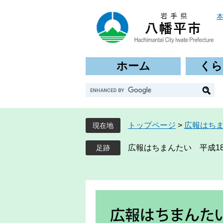
ペ
メ
ー
ニ
ジ
ュ
の
ー
先
を
ホーム
くら
頭
飛
で
ば
G
す
し
o
。
て
o
本
g
文
トップページ
>
広報はち
現在地
l
へ
e
広報はちまんたい 平成18
カ
ス
タ
ム
検
索