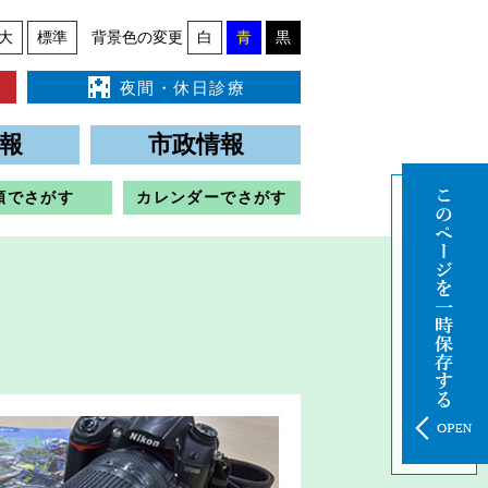
大
標準
背景色の変更
白
青
黒
夜間・休日診療
報
市政情報
類でさがす
カレンダーでさがす