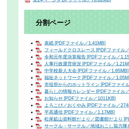
分割ページ
表紙 [PDFファイル／1.41MB]
フィールドクロスレース [PDFファイル／4.
令和元年度決算報告 [PDFファイル／1.15
人事行政運営状況 [PDFファイル／1.21M
中学校新人大会 [PDFファイル／1.95MB]
福祉ネットワーク [PDFファイル／1.05M
市役所からのホットライン [PDFファイル／
暮らしの情報カレンダー [PDFファイル／7
お知らせ [PDFファイル／1011KB]
よろこび／おくやみ [PDFファイル／274K
平高通信 [PDFファイル／1.17MB]
松尾鉱山資料館だより／図書館だより [PDF
サークル・サークル／地域おこし協力隊だより