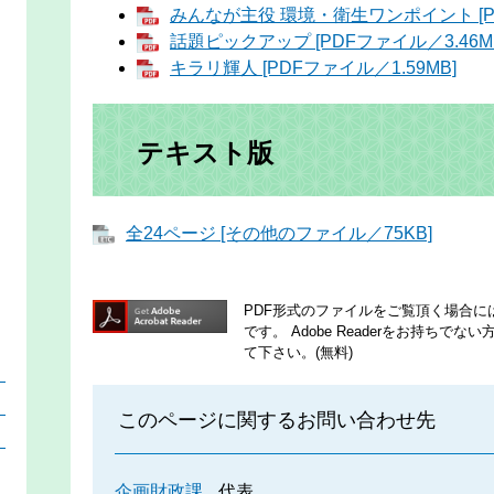
みんなが主役 環境・衛生ワンポイント [PD
話題ピックアップ [PDFファイル／3.46M
キラリ輝人 [PDFファイル／1.59MB]
テキスト版
全24ページ [その他のファイル／75KB]
PDF形式のファイルをご覧頂く場合には、A
です。
Adobe Readerをお持ち
て下さい。(無料)
）
）
このページに関するお問い合わせ先
）
企画財政課
代表