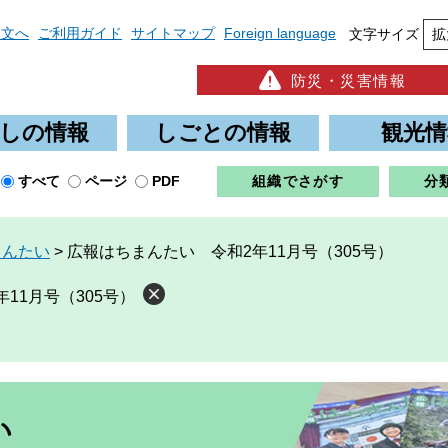
本文へ
ご利用ガイド
サイトマップ
Foreign language
文字サイズ
拡
防災・災害情報
しの情報
しごとの情報
観光情
すべて
ページ
PDF
組織でさがす
分
まんたい
>
広報はちまんたい 令和2年11月号（305号）
11月号（305号）