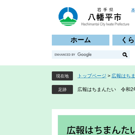
ペ
メ
ー
ニ
ジ
ュ
の
ー
先
を
ホーム
くら
頭
飛
で
ば
G
す
し
o
。
て
o
本
g
文
トップページ
>
広報はち
現在地
l
へ
e
広報はちまんたい 令和2年
カ
ス
タ
ム
検
索