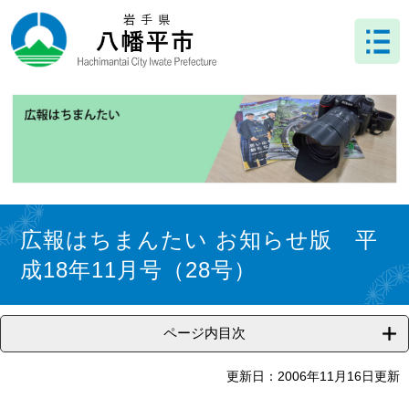
ペ
メ
ー
ニ
ジ
ュ
の
ー
先
を
頭
飛
で
ば
す
し
。
て
本
文
本
へ
文
広報はちまんたい お知らせ版 平
成18年11月号（28号）
ページ内目次
更新日：2006年11月16日更新