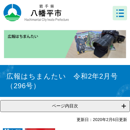
ペ
メ
ー
ニ
ジ
ュ
の
ー
先
を
頭
飛
で
ば
す
し
。
て
本
文
本
へ
文
広報はちまんたい 令和2年2月号
（296号）
ページ内目次
更新日：2020年2月6日更新