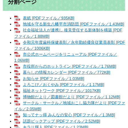
分割ページ
表紙 [PDFファイル／935KB]
地域を守る新生八幡平市消防団 [PDFファイル／1.43MB]
社会福祉法人が連携し 後見受任する新体制を構築 [PDF
ファイル／1.88MB]
令和元年度歯科保健表彰／永年勤続優良従業員表彰 [PDF
ファイル／1006KB]
市公式ホームページをリニューアル [PDFファイル／
1.06MB]
市役所からのホットライン [PDFファイル／1.76MB]
暮らしの情報カレンダー [PDFファイル／772KB]
お知らせ [PDFファイル／1.03MB]
よろこび／おくやみ [PDFファイル／1.17MB]
福祉ネットワーク [PDFファイル／1017KB]
博物館だより／図書館だより [PDFファイル／1.12MB]
サークル・サークル／地域おこし協力隊だより [PDFファ
イル／2.05MB]
知ってナッ得 みんなの安心 [PDFファイル／1.3MB]
話題ピックアップ [PDFファイル／2.52MB]
キラリ輝人 [PDFファイル／1.23MB]