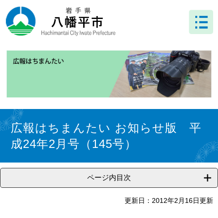
ペ
メ
ー
ニ
ジ
ュ
の
ー
先
を
頭
飛
で
ば
す
し
。
て
本
文
本
へ
文
広報はちまんたい お知らせ版 平
成24年2月号（145号）
ページ内目次
更新日：2012年2月16日更新