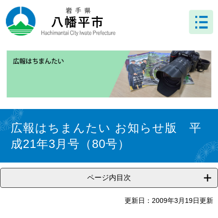
ペ
メ
ー
ニ
ジ
ュ
の
ー
先
を
頭
飛
で
ば
す
し
。
て
本
文
本
へ
文
広報はちまんたい お知らせ版 平
成21年3月号（80号）
ページ内目次
更新日：2009年3月19日更新