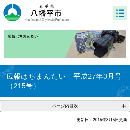
ペ
メ
ー
ニ
ジ
ュ
の
ー
先
を
頭
飛
で
ば
す
し
。
て
本
文
本
へ
文
広報はちまんたい 平成27年3月号
（215号）
ページ内目次
更新日：2015年3月5日更新