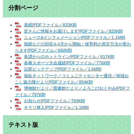
分割ページ
表紙[PDFファイル／833KB]
皆さんに情報をお届けします[PDFファイル／820KB]
ニュース&インフォメーション[PDFファイル／1.1MB]
雑紙などの回収を4月から開始／保育料の算定方法が変わ
ります[PDFファイル／692KB]
各課からのホットライン[PDFファイル／817KB]
各種スポーツ大会成績[PDFファイル／776KB]
話題ピックアップ[PDFファイル／1.6MB]
福祉ネットワーク／コミュニティセンター通信／地域お
こし協力隊だより[PDFファイル／854KB]
博物館だより／図書館だより／よろこびおくやみ[PDFフ
ァイル／797KB]
お知らせ[PDFファイル／783KB]
キラリ輝人[PDFファイル／1.1MB]
テキスト版