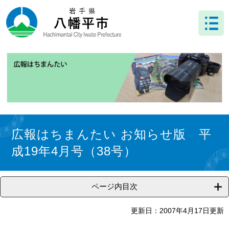
ペ
メ
ー
ニ
ジ
ュ
の
ー
先
を
頭
飛
で
ば
す
し
。
て
本
文
本
へ
文
広報はちまんたい お知らせ版 平
成19年4月号（38号）
ページ内目次
更新日：2007年4月17日更新