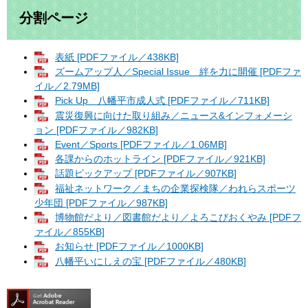
分割ページ
表紙 [PDFファイル／438KB]
ズームアップ人／Special Issue 絆を力に開催 [PDFファ
イル／2.79MB]
Pick Up 八幡平市成人式 [PDFファイル／711KB]
震災復興に向けた取り組み／ニュース&インフォメーシ
ョン [PDFファイル／982KB]
Event／Sports [PDFファイル／1.06MB]
各課からのホットライン [PDFファイル／921KB]
話題ピックアップ [PDFファイル／907KB]
福祉ネットワーク／まちの企業探検隊／われらスポーツ
少年団 [PDFファイル／987KB]
博物館だより／図書館だより／よろこびおくやみ [PDFフ
ァイル／855KB]
お知らせ [PDFファイル／1000KB]
八幡平いにしえの宝 [PDFファイル／480KB]