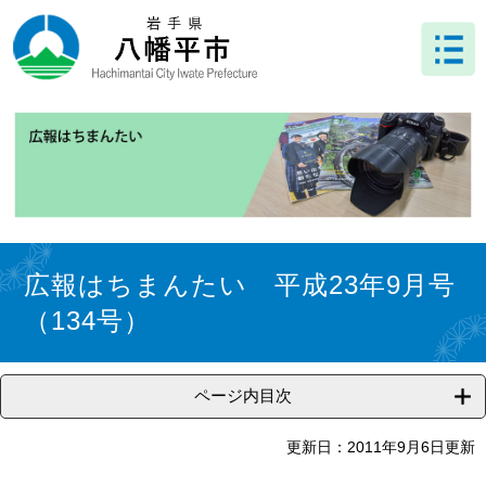
ペ
メ
ー
ニ
ジ
ュ
の
ー
先
を
頭
飛
で
ば
す
し
。
て
本
文
本
へ
文
広報はちまんたい 平成23年9月号
（134号）
ページ内目次
更新日：2011年9月6日更新