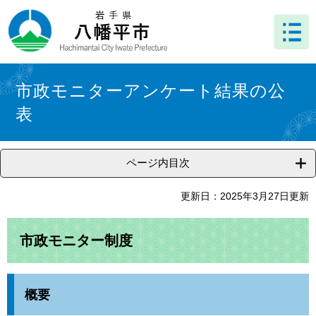
ペ
メ
ー
ニ
ジ
ュ
の
ー
先
を
本
頭
飛
文
市政モニターアンケート結果の公
で
ば
表
す
し
。
て
本
文
ページ内目次
へ
更新日：2025年3月27日更新
市政モニター制度
概要