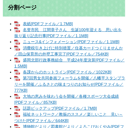
分割ページ
表紙[PDFファイル／1.7MB]
名誉市民 江間章子さん 生誕100年迎える 思い出を
振り返り記念行事[PDFファイル／1.1MB]
ニュース&インフォメーション[PDFファイル／1.1MB]
消費税引き上げに特別措置／住基カードつくりませんか
／田山保育所の外壁工事完了[PDFファイル／754KB]
盛岡北部行政事務組合 平成24年度決算[PDFファイル／
1.5MB]
各課からのホットライン[PDFファイル／1022KB]
第7回男女共同参画フォーラムを開催／八幡平スタンプラ
リーを開催／ふるさとの味まつりのお知らせ[PDFファイル／
777KB]
大地の恵みを味わう会を開催／各種スポーツ大会成績
[PDFファイル／857KB]
話題ピックアップ[PDFファイル／1.7MB]
福祉ネットワーク／教振のススメ／楽しいこと 見い～
つけた[PDFファイル／644KB]
博物館だより／図書館だより／よろこびおくやみ[PDFフ