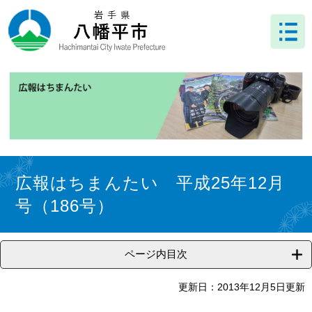
ペ
メ
ー
ニ
ジ
ュ
の
ー
先
を
頭
飛
で
ば
す
し
。
て
本
文
本
へ
文
広報はちまんたい 平成25年12月
号（186号）
ページ内目次
更新日：2013年12月5日更新