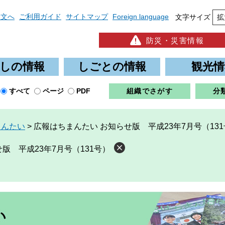
本文へ
ご利用ガイド
サイトマップ
Foreign language
文字サイズ
拡
防災・災害情報
しの情報
しごとの情報
観光情
すべて
ページ
PDF
組織でさがす
分
まんたい
>
広報はちまんたい お知らせ版 平成23年7月号（13
版 平成23年7月号（131号）