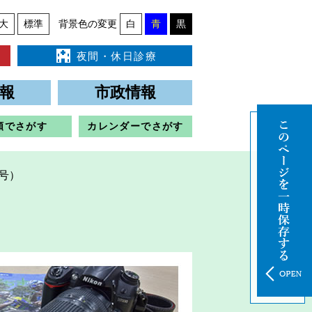
大
標準
背景色の変更
白
青
黒
夜間・休日診療
報
市政情報
類でさがす
カレンダーでさがす
1号）