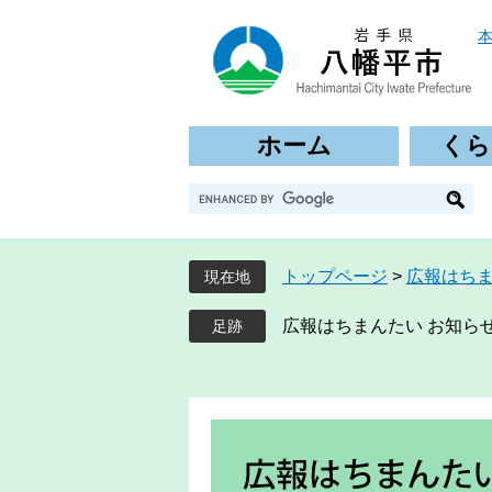
ペ
メ
ー
ニ
ジ
ュ
の
ー
先
を
ホーム
くら
頭
飛
で
ば
G
す
し
o
。
て
o
本
g
文
トップページ
>
広報はち
現在地
l
へ
e
広報はちまんたい お知らせ
カ
ス
タ
ム
検
索