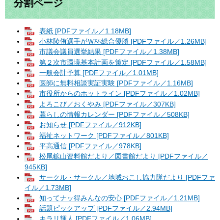
分割ページ
表紙 [PDFファイル／1.18MB]
小林陵侑選手がＷ杯総合優勝 [PDFファイル／1.26MB]
市議会議員選挙結果 [PDFファイル／1.38MB]
第２次市環境基本計画を策定 [PDFファイル／1.58MB]
一般会計予算 [PDFファイル／1.01MB]
医師に無料相談実証実験 [PDFファイル／1.16MB]
市役所からのホットライン [PDFファイル／1.02MB]
よろこび／おくやみ [PDFファイル／307KB]
暮らしの情報カレンダー [PDFファイル／508KB]
お知らせ [PDFファイル／912KB]
福祉ネットワーク [PDFファイル／801KB]
平高通信 [PDFファイル／978KB]
松尾鉱山資料館だより／図書館だより [PDFファイル／
945KB]
サークル・サークル／地域おこし協力隊だより [PDFファ
イル／1.73MB]
知ってナッ得みんなの安心 [PDFファイル／1.21MB]
話題ピックアップ [PDFファイル／2.94MB]
キラリ輝人 [PDFファイル／1.06MB]