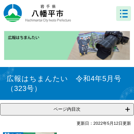
ペ
メ
ー
ニ
ジ
ュ
の
ー
先
を
頭
飛
で
ば
す
し
。
て
本
文
本
へ
文
広報はちまんたい 令和4年5月号
（323号）
ページ内目次
更新日：2022年5月12日更新