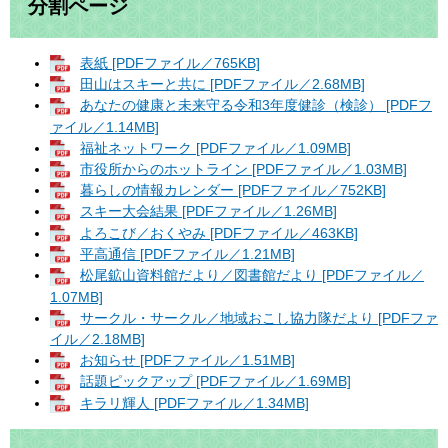
分割ページ
表紙 [PDFファイル／765KB]
田山はスキーと共に [PDFファイル／2.68MB]
あなたの健康と未来守る令和3年度健診（検診） [PDFフ
ァイル／1.14MB]
福祉ネットワーク [PDFファイル／1.09MB]
市役所からのホットライン [PDFファイル／1.03MB]
暮らしの情報カレンダー [PDFファイル／752KB]
スキー大会結果 [PDFファイル／1.26MB]
よろこび／おくやみ [PDFファイル／463KB]
平高通信 [PDFファイル／1.21MB]
松尾鉱山資料館だより／図書館だより [PDFファイル／
1.07MB]
サークル・サークル／地域おこし協力隊だより [PDFファ
イル／2.18MB]
お知らせ [PDFファイル／1.51MB]
話題ピックアップ [PDFファイル／1.69MB]
キラリ輝人 [PDFファイル／1.34MB]