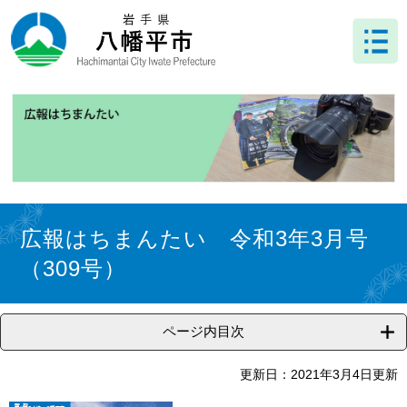
ペ
メ
ー
ニ
ジ
ュ
の
ー
先
を
頭
飛
で
ば
す
し
。
て
本
文
本
へ
文
広報はちまんたい 令和3年3月号
（309号）
ページ内目次
更新日：2021年3月4日更新