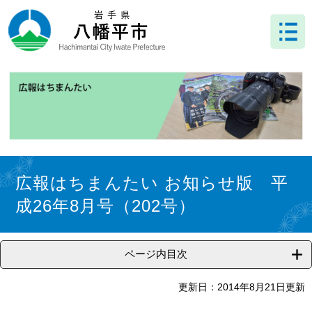
ペ
メ
ー
ニ
ジ
ュ
の
ー
先
を
頭
飛
で
ば
す
し
。
て
本
文
本
へ
文
広報はちまんたい お知らせ版 平
成26年8月号（202号）
ページ内目次
更新日：2014年8月21日更新