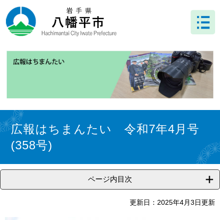
ペ
メ
ー
ニ
ジ
ュ
の
ー
先
を
頭
飛
で
ば
す
し
。
て
本
文
本
へ
文
広報はちまんたい 令和7年4月号
(358号)
ページ内目次
更新日：2025年4月3日更新