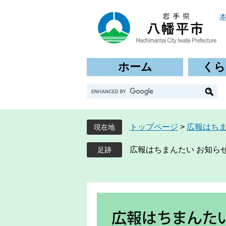
ペ
メ
ー
ニ
ジ
ュ
の
ー
先
を
ホーム
くら
頭
飛
で
ば
G
す
し
o
。
て
o
本
g
文
トップページ
>
広報はち
現在地
l
へ
e
広報はちまんたい お知らせ
カ
ス
タ
ム
検
索