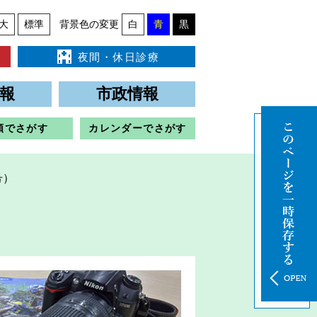
大
標準
背景色の変更
白
青
黒
夜間・休日診療
報
市政情報
類でさがす
カレンダーでさがす
号）