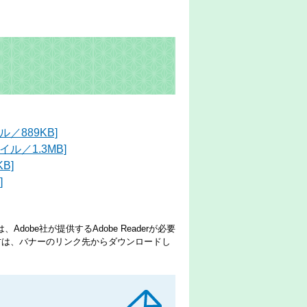
／889KB]
ル／1.3MB]
B]
]
dobe社が提供するAdobe Readerが必要
でない方は、バナーのリンク先からダウンロードし