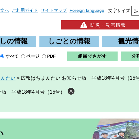
本文へ
ご利用ガイド
サイトマップ
Foreign language
文字サイズ
拡
防災・災害情報
しの情報
しごとの情報
観光情
すべて
ページ
PDF
組織でさがす
分
まんたい
>
広報はちまんたい お知らせ版 平成18年4月号（15
版 平成18年4月号（15号）