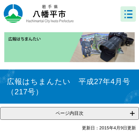
ペ
メ
ー
ニ
ジ
ュ
の
ー
先
を
頭
飛
で
ば
す
し
。
て
本
文
本
へ
文
広報はちまんたい 平成27年4月号
（217号）
ページ内目次
更新日：2015年4月9日更新