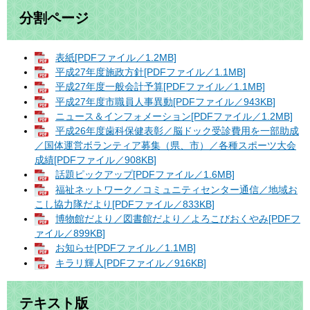
分割ページ
表紙[PDFファイル／1.2MB]
平成27年度施政方針[PDFファイル／1.1MB]
平成27年度一般会計予算[PDFファイル／1.1MB]
平成27年度市職員人事異動[PDFファイル／943KB]
ニュース＆インフォメーション[PDFファイル／1.2MB]
平成26年度歯科保健表彰／脳ドック受診費用を一部助成
／国体運営ボランティア募集（県、市）／各種スポーツ大会
成績[PDFファイル／908KB]
話題ピックアップ[PDFファイル／1.6MB]
福祉ネットワーク／コミュニティセンター通信／地域お
こし協力隊だより[PDFファイル／833KB]
博物館だより／図書館だより／よろこびおくやみ[PDFフ
ァイル／899KB]
お知らせ[PDFファイル／1.1MB]
キラリ輝人[PDFファイル／916KB]
テキスト版