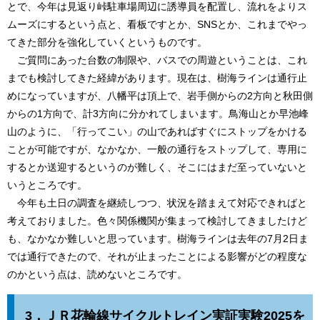
とで、今年は見返り峠駐車場周辺に誘導員を配置し、流れをよりス
ムーズにするという点と、看板ですとか、SNSとか、これまでやっ
てきた部分を強化していくというものです。
ご質問にあった台数の制限や、バスでの周遊ということは、これ
までも検討してきた経緯があります。現在は、樹海ラインは通行止
めになっていますが、八幡平は頂上で、岩手側からの2方向と秋田側
からの1方向で、計3方向に分かれてしまいます。鳥海山とか早池峰
山のように、「行ってこい」の山であればすぐにストップをかける
ことが可能ですが、なかなか、一般の通行をストップして、専用に
するとか送迎するというのが難しく、そこにはまだ至っていないと
いうところです。
今年も土日の調査を継続しつつ、状況を踏まえて対応できればと
考えておりました。色々関係機関が集まって検討してきましたけど
も、なかなか難しいと思っています。樹海ラインは去年の7月2日ま
では通行できたので、それが止まったことによる影響がどの程度な
のかという点は、読めないところです。​
3．
ＪＲ花輪線サイクルトレイン実証実験2025を