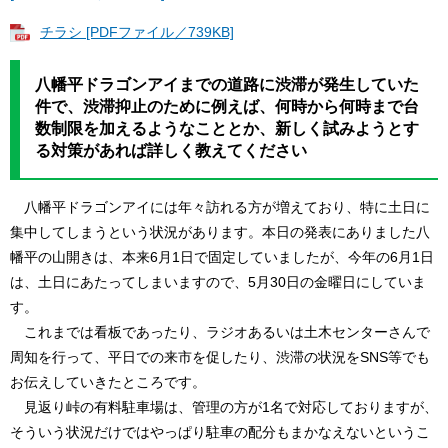
チラシ [PDFファイル／739KB]
八幡平ドラゴンアイまでの道路に渋滞が発生していた
件で、渋滞抑止のために例えば、何時から何時まで台
数制限を加えるようなこととか、新しく試みようとす
る対策があれば詳しく教えてください
八幡平ドラゴンアイには年々訪れる方が増えており、特に土日に
集中してしまうという状況があります。本日の発表にありました八
幡平の山開きは、本来6月1日で固定していましたが、今年の6月1日
は、土日にあたってしまいますので、5月30日の金曜日にしていま
す。
これまでは看板であったり、ラジオあるいは土木センターさんで
周知を行って、平日での来市を促したり、渋滞の状況をSNS等でも
お伝えしていきたところです。
見返り峠の有料駐車場は、管理の方が1名で対応しておりますが、
そういう状況だけではやっぱり駐車の配分もまかなえないというこ