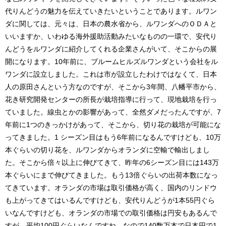
代りんどうの魅力を伝えていきたいということであります。ルワン
ダに関しては、元々は、日本の農水省から、ルワンダへのＯＤＡと
いいますか、いわゆる海外援助活動みたいなものの一環で、安代り
んどうをルワンダに紹介してくれる企業さんがいて、そこからの展
開になります。10年前に、ブルームヒルズルワンダという会社をル
ワンダに設立しました。これは市が設立したわけではなくて、日本
人の原田さんという方なのですが、そこから3年間、八幡平市から、
花き研究開発センターの所長が栽培指導に行って、現地栽培を行っ
ていました。線虫とかの影響があって、全然ダメだったんですが、7
年前に1つのきっかけがあって、そこから、切り花の栽培が可能にな
ってきました。1 シーズン目はもう6年前になるんですけども、10万
本ぐらいの切り花を、ルワンダからオランダに空輸で輸出しまし
た。そこから倍々以上に伸びてきて、昨年の6シーズン目には143万
本ぐらいにまで伸びてきました。もう13倍ぐらいの出荷本数になっ
てきています。オランダの市場は取引価格が高く、国内のリンドウ
も上がってきてはいるんですけども、安代りんどうが1本55円ぐら
いなんですけども、オランダの市場での取引価格は円安もあるんで
すが、平均100円ぐらいなんですね。なので140数万本で日本円で1