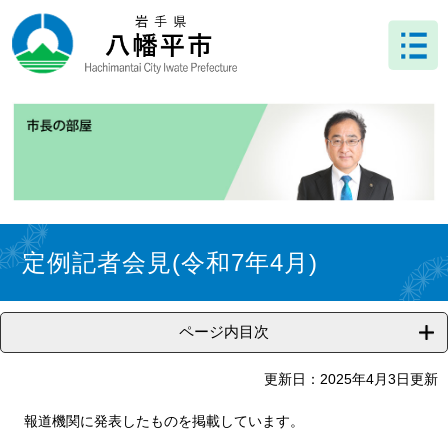
ペ
メ
ー
ニ
ジ
ュ
の
ー
先
を
頭
飛
で
ば
す
し
。
て
本
文
本
へ
文
定例記者会見(令和7年4月)
ページ内目次
更新日：2025年4月3日更新
報道機関に発表したものを掲載しています。