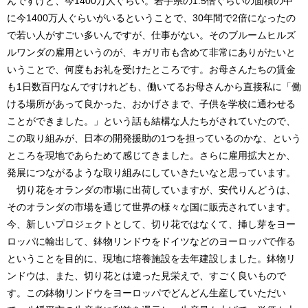
んですけど、今1400万人ぐらい。岩手県の1.5倍ぐらいの面積の中
に今1400万人ぐらいがいるということで、30年間で2倍になったの
で若い人がすごい多いんですが、仕事がない。そのブルームヒルズ
ルワンダの雇用というのが、キガリ市も含めて非常にありがたいと
いうことで、何度もお礼を受けたところです。お母さんたちの賃金
も1日数百円なんですけれども、働いてるお母さんから直接私に「働
ける場所があって良かった、おかげさまで、子供を学校に通わせる
ことができました。」という話も結構な人たちがされていたので、
この取り組みが、日本の開発援助の1つを担っているのかな、という
ところを現地であらためて感じてきました。さらに雇用拡大とか、
発展につながるような取り組みにしていきたいなと思っています。
切り花をオランダの市場に出荷していますが、安代りんどうは、
そのオランダの市場を通じて世界の様々な国に販売されています。
今、新しいプロジェクトとして、切り花ではなくて、挿し芽をヨー
ロッパに輸出して、鉢物リンドウをドイツなどのヨーロッパで作る
ということを目的に、現地に培養施設を去年建設しました。鉢物リ
ンドウは、また、切り花とは違った見栄えで、すごく良いもので
す。この鉢物リンドウをヨーロッパでどんどん生産していただい