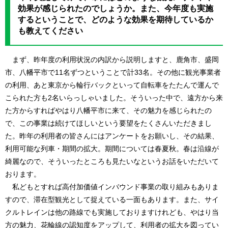
効果が感じられたのでしょうか。また、今年度も実施
するということで、どのような効果を期待しているか
も教えてください
まず、昨年度の利用状況の内訳から説明しますと、鹿角市、盛岡
市、八幡平市で11名ずつということで計33名。その他に観光事業者
の利用、あと東京から輪行バックといって自転車をたたんで運んで
こられた方も2名いらっしゃいました。そういった中で、遠方から来
た方からすればやはり八幡平市に来て、その魅力を感じられたの
で、この事業は続けてほしいという要望をたくさんいただきまし
た。昨年の利用者の皆さんにはアンケートをお願いし、その結果、
利用可能な列車・期間の拡大。期間については春夏秋。春は沿線が
綺麗なので、そういったところも見たいなというお話をいただいて
おります。
私どもとすれば高付加価値インバウンド事業の取り組みもありま
すので、滞在型観光として捉えている一面もあります。また、サイ
クルトレインは他の路線でも実施しておりますけれども、やはり当
方の魅力、花輪線の認知度をアップして、利用者の拡大を図ってい