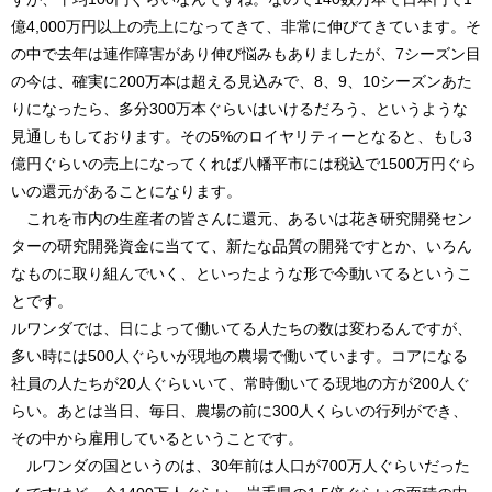
億4,000万円以上の売上になってきて、非常に伸びてきています。そ
の中で去年は連作障害があり伸び悩みもありましたが、7シーズン目
の今は、確実に200万本は超える見込みで、8、9、10シーズンあた
りになったら、多分300万本ぐらいはいけるだろう、というような
見通しもしております。その5%のロイヤリティーとなると、もし3
億円ぐらいの売上になってくれば八幡平市には税込で1500万円ぐら
いの還元があることになります。
これを市内の生産者の皆さんに還元、あるいは花き研究開発セン
ターの研究開発資金に当てて、新たな品質の開発ですとか、いろん
なものに取り組んでいく、といったような形で今動いてるというこ
とです。
ルワンダでは、日によって働いてる人たちの数は変わるんですが、
多い時には500人ぐらいが現地の農場で働いています。コアになる
社員の人たちが20人ぐらいいて、常時働いてる現地の方が200人ぐ
らい。あとは当日、毎日、農場の前に300人くらいの行列ができ、
その中から雇用しているということです。
ルワンダの国というのは、30年前は人口が700万人ぐらいだった