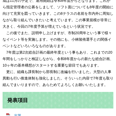
成は11月の予定で、運用開始は令和8年度からとなります。これか
ら指定管理者の公募をしまして、ソフト面についても8年度の開始に
向けて充実を図っていきます。この8テラスの名前を市内外に周知し
ながら取り組んでいきたいと考えています。この事業規模が非常に
大きく、今回の7年度予算が増えているという状況です。
この後でまた、説明申し上げますが、市制20周年という事で様々
なイベント等を実施します。その他にも、小林陵侑選手との関係イ
ベントなどいろいろなものがあります。
7年度は第2次総合計画の最終年度という事もあり、これまでの20
年間をしっかりと検証しながら、令和8年度からの新たな総合計画、
10ヶ年の基本構想がスタートする重要な節目でもあります。
更に、組織も課長制から部長制に改編を行いました。大型の人事
異動も行い推進体制も強化しました。そういった内容で7年度も取り
組んでまいりますので、あらためてよろしくお願いいたします。​​
発表項目
次第