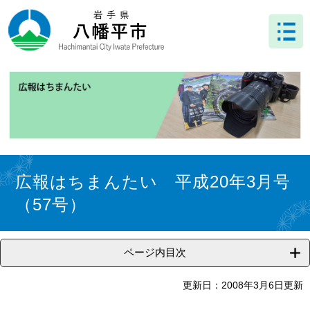
ペ
メ
ー
ニ
ジ
ュ
の
ー
先
を
頭
飛
で
ば
す
し
。
て
本
文
本
へ
文
広報はちまんたい 平成20年3月号
（57号）
ページ内目次
更新日：2008年3月6日更新