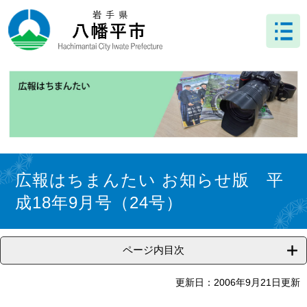
ペ
メ
ー
ニ
ジ
ュ
の
ー
先
を
頭
飛
で
ば
す
し
。
て
本
文
本
へ
文
広報はちまんたい お知らせ版 平
成18年9月号（24号）
ページ内目次
更新日：2006年9月21日更新