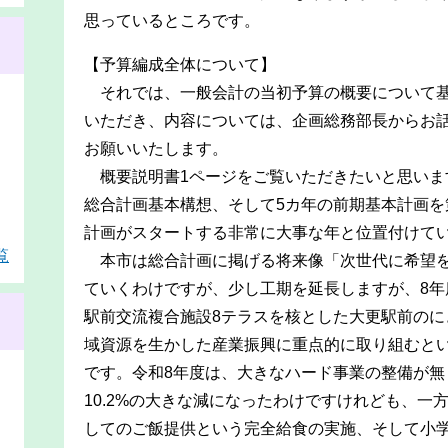
思っているところです。
【予算編成全体について】
それでは、一般会計の当初予算の概要について基
いただき、内容については、企画総務部長からお
お願いいたします。
概要説明書1ページをご覧いただきたいと思います
総合計画基本構想、そして5カ年の前期基本計画を
計画がスタートする非常に大事な年と位置付けて
覧
本市は総合計画に掲げる将来像「次世代に希望を
ていくわけですが、少し工期を延長しますが、8年
駅前交流複合施設8テラスを核とした大更駅前のに
域資源を生かした産業振興に重点的に取り組むと
です。令和8年度は、大きなハード事業の整備が無
10.2%の大きな減になったわけですけれども、一
してのご飯提供という完全給食の実施、そして小