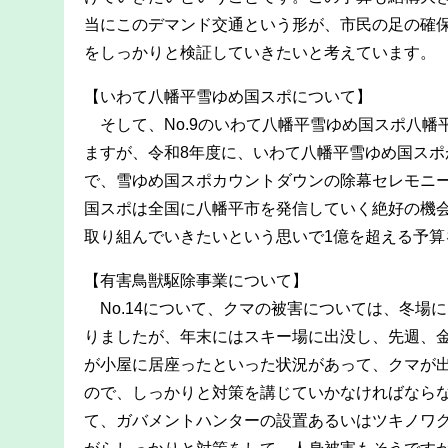
当にこのデマンド交通という形が、市民の足の確
をしっかりと検証していきたいと考えています。
【いわて八幡平雪ゆめ国スポについて】
そして、No.9のいわて八幡平雪ゆめ国スポ八幡
ますが、令和8年度に、いわて八幡平雪ゆめ国スポ
で、雪ゆめ国スポカウントダウンの除幕セレモニー
国スポは全国に八幡平市を発信していく絶好の機
取り組んでいきたいという思いで1億を超える予算
【有害鳥獣駆除事業について】
No.14について、クマの被害については、冬場
りましたが、年末にはスキー場に出没し、先週、
が小屋に居座ったといった状況があって、クマが
ので、しっかりと対策を講じていかなければなら
て、ガバメントハンターの設置あるいはツキノワ