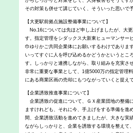
がらしっかりと対策をして、人身被害もそうです
その対策も併せて講じていく、そういった思いで
【大更駅前拠点施設整備事業について】
No.16については先ほど申し上げましたが、大
す。指定管理をシダックス大新東ヒューマンサービ
巾ゆりかご共同企業体にお願いするわけであります
いってすぐに人を呼び込めるかどうかというとこ
す。しっかりと連携しながら、取り組みを充実さ
非常に重要な事業として、1億5000万の指定管理
にある商業区画の売却にもつながっていくと捉え
【企業誘致推進事業について】
企業誘致の促進について、ＧＸ産業団地の整備に
ますけれども、それに今、手上げをする準備を進め
間、企業誘致活動を進めてきましたが、大きな実
ながらしっかりと、企業を誘致する環境を整えて