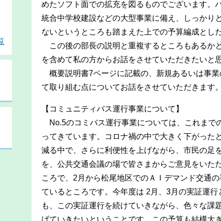
めたソフト面での拡充を図るものでございます。
統合中学校建設などの大型事業に備え、しっかり
ないというところも踏まえた上での予算編成とし
覧
この後の部長の説明と重複するところもあるかと
を含めて私の方からお話をさせていただきたいと
概要説明書7ページに記載の、新規あるいは事業
て取り組む点についてお話をさせていただきます
【コミュニティバス運行事業について】
No.5のコミバス運行事業については、これまで
ってきています。コロナ禍の中で大きく下がった
減る中で、さらに利便性を上げながら、市民の足
を、公共交通会議の場で皆さまからご意見をいた
ころで、2月から松尾地区でのＡＩデマンド交通の
ているところです。今年度は 2月、3月の実証運行
も、この実証運行を続けていきながら、色々な課
げていきたいということです。この予算も結構大