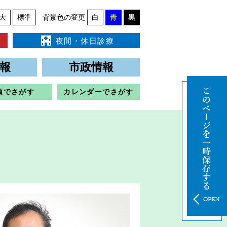
大
標準
背景色の変更
白
青
黒
夜間・休日診療
報
市政情報
類でさがす
カレンダーでさがす