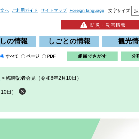
本文へ
ご利用ガイド
サイトマップ
Foreign language
文字サイズ
拡
防災・災害情報
しの情報
しごとの情報
観光情
すべて
ページ
PDF
組織でさがす
分
屋
>
臨時記者会見（令和8年2月10日）
10日）