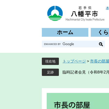
ペ
メ
ー
ニ
ジ
ュ
の
ー
先
を
ホーム
くら
頭
飛
で
ば
G
す
し
o
。
て
o
本
g
文
トップページ
>
市長の部
現在地
l
へ
e
臨時記者会見（令和8年2月
カ
ス
タ
ム
検
索