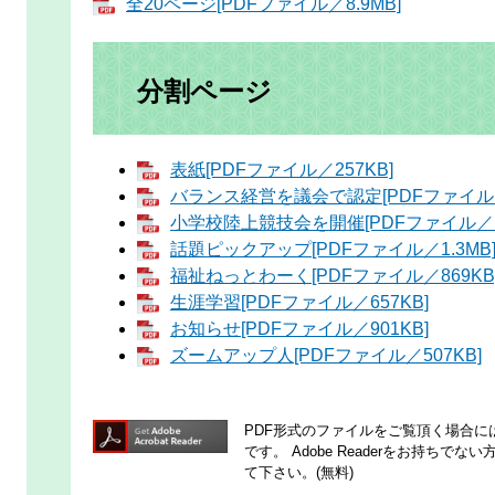
全20ページ[PDFファイル／8.9MB]
分割ページ
表紙[PDFファイル／257KB]
バランス経営を議会で認定[PDFファイル／1
小学校陸上競技会を開催[PDFファイル／1.
話題ピックアップ[PDFファイル／1.3MB
福祉ねっとわーく[PDFファイル／869KB
生涯学習[PDFファイル／657KB]
お知らせ[PDFファイル／901KB]
ズームアップ人[PDFファイル／507KB]
PDF形式のファイルをご覧頂く場合には、A
です。
Adobe Readerをお持ち
て下さい。(無料)