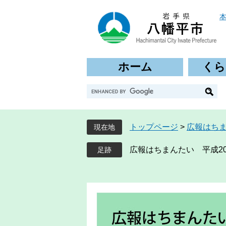
ペ
メ
ー
ニ
ジ
ュ
の
ー
先
を
ホーム
くら
頭
飛
で
ば
G
す
し
o
。
て
o
本
g
文
トップページ
>
広報はち
現在地
l
へ
e
広報はちまんたい 平成20
カ
ス
タ
ム
検
索