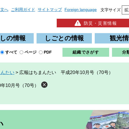
本文へ
ご利用ガイド
サイトマップ
Foreign language
文字サイズ
拡
防災・災害情報
しの情報
しごとの情報
観光情
すべて
ページ
PDF
組織でさがす
分
まんたい
>
広報はちまんたい 平成20年10月号（70号）
年10月号（70号）