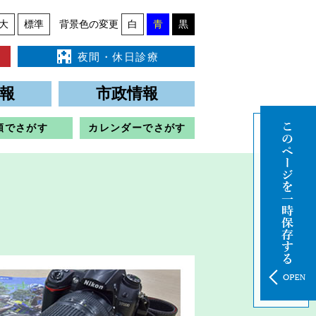
大
標準
背景色の変更
白
青
黒
夜間・休日診療
報
市政情報
類でさがす
カレンダーでさがす