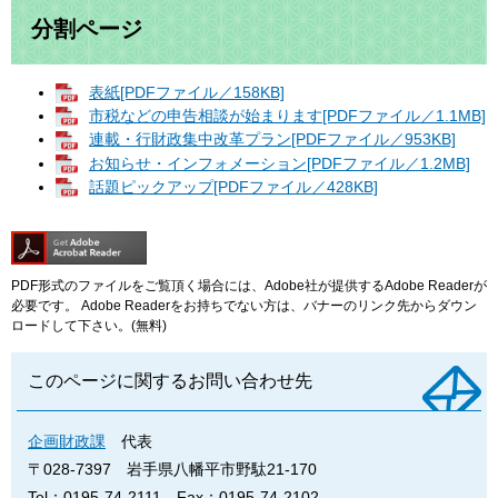
分割ページ
表紙[PDFファイル／158KB]
市税などの申告相談が始まります[PDFファイル／1.1MB]
連載・行財政集中改革プラン[PDFファイル／953KB]
お知らせ・インフォメーション[PDFファイル／1.2MB]
話題ピックアップ[PDFファイル／428KB]
PDF形式のファイルをご覧頂く場合には、Adobe社が提供するAdobe Readerが
必要です。
Adobe Readerをお持ちでない方は、バナーのリンク先からダウン
ロードして下さい。(無料)
このページに関するお問い合わせ先
企画財政課
代表
〒028-7397
岩手県八幡平市野駄21-170
Tel：0195-74-2111
Fax：0195-74-2102