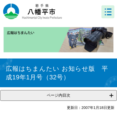
ペ
メ
ー
ニ
ジ
ュ
の
ー
先
を
頭
飛
で
ば
す
し
。
て
本
文
本
へ
文
広報はちまんたい お知らせ版 平
成19年1月号（32号）
ページ内目次
更新日：2007年1月18日更新