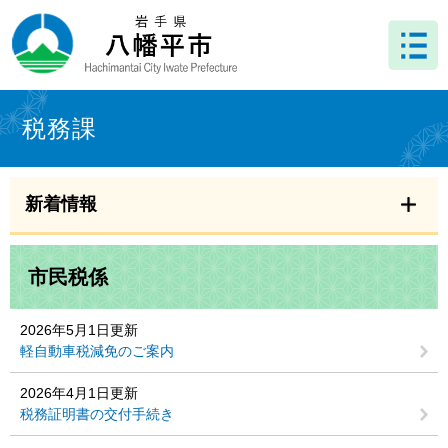
ペ
メ
ー
ニ
ジ
ュ
の
ー
先
を
本
頭
飛
文
税務課
で
ば
す
し
。
て
本
新着情報
文
へ
市民税係
2026年5月1日更新
軽自動車税減免のご案内
2026年4月1日更新
税務証明書の交付手続き