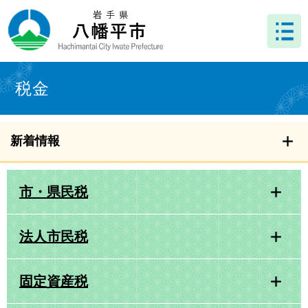
ペ
メ
ー
ニ
ジ
ュ
の
ー
先
を
本
頭
飛
文
税金
で
ば
す
し
。
て
本
新着情報
文
へ
市・県民税
法人市民税
固定資産税