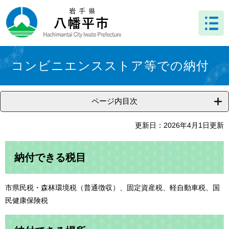
ペ
メ
ー
ニ
ジ
ュ
の
ー
先
を
本
頭
飛
文
コンビニエンスストア等での納付
で
ば
す
し
。
て
ページ内目次
本
文
へ
更新日：2026年4月1日更新
納付できる税目
市県民税・森林環境税（普通徴収）、固定資産税、軽自動車税、国
民健康保険税