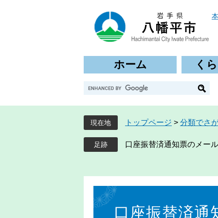
ペ
メ
ー
ニ
ジ
ュ
の
ー
先
を
ホーム
くら
頭
飛
で
ば
G
す
し
o
。
て
o
本
g
文
トップページ
>
分類でさ
現在地
l
へ
e
口座振替済通知票のメー
カ
ス
タ
ム
本
検
文
索
口座振替済通