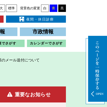
大
標準
背景色の変更
白
青
黒
夜間・休日診療
報
市政情報
類でさがす
カレンダーでさがす
票のメール送付について
重要なお知らせ