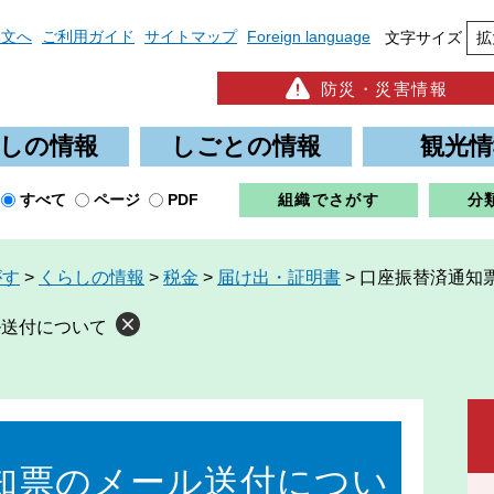
本文へ
ご利用ガイド
サイトマップ
Foreign language
文字サイズ
拡
防災・災害情報
しの情報
しごとの情報
観光情
すべて
ページ
PDF
組織でさがす
分
がす
>
くらしの情報
>
税金
>
届け出・証明書
>
口座振替済通知
ル送付について
知票のメール送付につい